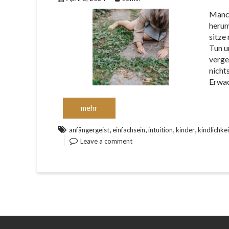
Manch
herum
sitze
Tun u
verge
nicht
Erwac
mehr
,
,
,
,
anfängergeist
einfachsein
intuition
kinder
kindlichkei
Leave a comment