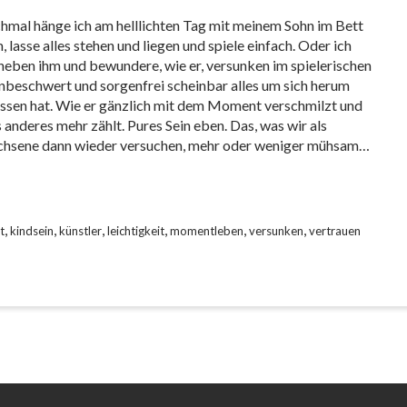
mal hänge ich am helllichten Tag mit meinem Sohn im Bett
, lasse alles stehen und liegen und spiele einfach. Oder ich
 neben ihm und bewundere, wie er, versunken im spielerischen
nbeschwert und sorgenfrei scheinbar alles um sich herum
ssen hat. Wie er gänzlich mit dem Moment verschmilzt und
s anderes mehr zählt. Pures Sein eben. Das, was wir als
hsene dann wieder versuchen, mehr oder weniger mühsam…
,
,
,
,
,
,
t
kindsein
künstler
leichtigkeit
momentleben
versunken
vertrauen