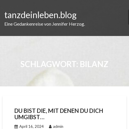
Skip
to
tanzdeinleben.blog
content
Eine Gedankenreise von Jennifer Herzog.
SCHLAGWORT:
BILANZ
DU BIST DIE, MIT DENEN DU DICH
UMGIBST…
April 16, 2024
admin