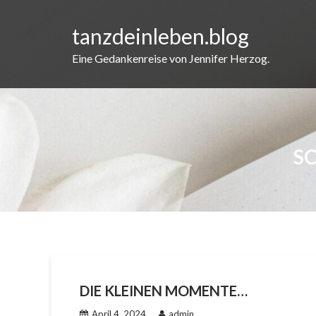
Skip
to
tanzdeinleben.blog
content
Eine Gedankenreise von Jennifer Herzog.
S
DIE KLEINEN MOMENTE…
April 4, 2024
admin