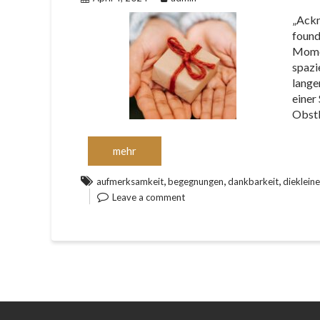
„Ackn
found
Momen
spazi
lange
einer
Obstk
mehr
,
,
,
aufmerksamkeit
begegnungen
dankbarkeit
dieklei
Leave a comment