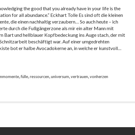
owledging the good that you already have in your life is the
ation for all abundance.“ Eckhart Tolle Es sind oft die kleinen
te, die einen nachhaltig verzaubern… So auch heute – ich
erte durch die Fußgängerzone als mir ein alter Mann mit
m Bart und hellblauer Kopfbedeckung ins Auge stach, der mit
 Schnitzarbeit beschäftigt war. Auf einer umgedrehten
iste bot er halbe Avocadokerne an, in welche er kunstvoll…
,
,
,
,
,
nenmomente
fülle
ressourcen
universum
vertrauen
vonherzen