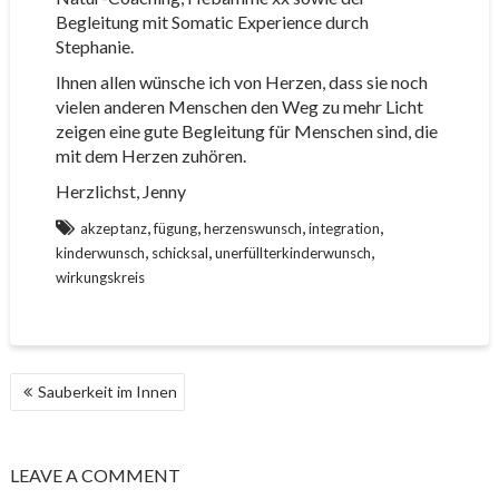
Begleitung mit Somatic Experience durch
Stephanie.
Ihnen allen wünsche ich von Herzen, dass sie noch
vielen anderen Menschen den Weg zu mehr Licht
zeigen eine gute Begleitung für Menschen sind, die
mit dem Herzen zuhören.
Herzlichst, Jenny
,
,
,
,
akzeptanz
fügung
herzenswunsch
integration
,
,
,
kinderwunsch
schicksal
unerfüllterkinderwunsch
wirkungskreis
BEITRAGS-
Sauberkeit im Innen
NAVIGATION
LEAVE A COMMENT