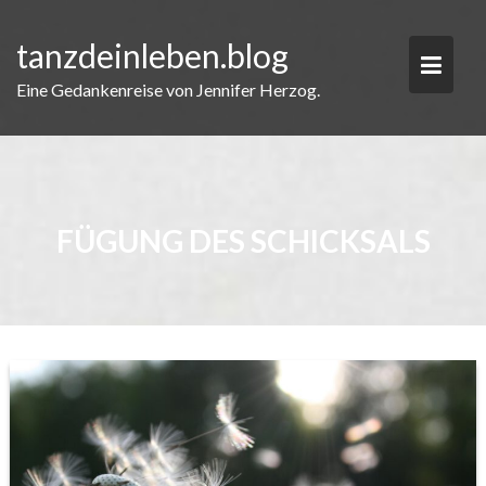
Skip
to
tanzdeinleben.blog
content
Eine Gedankenreise von Jennifer Herzog.
FÜGUNG DES SCHICKSALS