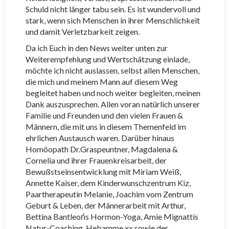
Schuld nicht länger tabu sein. Es ist wundervoll und
stark, wenn sich Menschen in ihrer Menschlichkeit
und damit Verletzbarkeit zeigen.
Da ich Euch in den News weiter unten zur
Weiterempfehlung und Wertschätzung einlade,
möchte ich nicht auslassen, selbst allen Menschen,
die mich und meinem Mann auf diesem Weg
begleitet haben und noch weiter begleiten, meinen
Dank auszusprechen. Allen voran natürlich unserer
Familie und Freunden und den vielen Frauen &
Männern, die mit uns in diesem Themenfeld im
ehrlichen Austausch waren. Darüber hinaus
Homöopath Dr.Graspeuntner, Magdalena &
Cornelia und ihrer Frauenkreisarbeit, der
Bewußstseinsentwicklung mit Miriam Weiß,
Annette Kaiser, dem Kinderwunschzentrum Kiz,
Paartherapeutin Melanie, Joachim vom Zentrum
Geburt & Leben, der Männerarbeit mit Arthur,
Bettina Bantleońs Hormon-Yoga, Amie Mignattís
Natur-Coaching, Hebamme xx sowie der