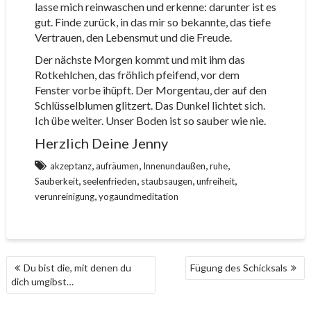
lasse mich reinwaschen und erkenne: darunter ist es
gut. Finde zurück, in das mir so bekannte, das tiefe
Vertrauen, den Lebensmut und die Freude.
Der nächste Morgen kommt und mit ihm das
Rotkehlchen, das fröhlich pfeifend, vor dem
Fenster vorbe ihüpft. Der Morgentau, der auf den
Schlüsselblumen glitzert. Das Dunkel lichtet sich.
Ich übe weiter. Unser Boden ist so sauber wie nie.
Herzlich Deine Jenny
,
,
,
,
akzeptanz
aufräumen
Innenundaußen
ruhe
,
,
,
,
Sauberkeit
seelenfrieden
staubsaugen
unfreiheit
,
verunreinigung
yogaundmeditation
BEITRAGS-
Du bist die, mit denen du
Fügung des Schicksals
NAVIGATION
dich umgibst…