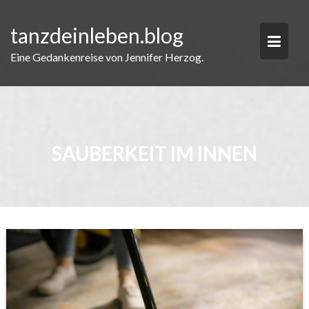
Skip
to
tanzdeinleben.blog
content
Eine Gedankenreise von Jennifer Herzog.
SAUBERKEIT IM INNEN