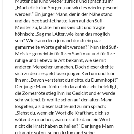
Mutter das Kind wieder zurück und sprach zu ihr:
„Mach dir keine Sorgen, nun wird es wieder gesund
werden!“ Ein junger Mann, der in der Nähe stand
und das beobachtet hatte, kam auf den Sufi-
Meister zu, lachte ihm ins Gesicht und fragte
höhnisch: „Sag mal, Alter, wie kann das möglich
sein? Wie kann denn jemand durch ein paar
gemurmelte Worte geheilt werden?“ Nun sind Sufi-
Meister gemeinhin für ihren Sanftmut und für ihre
ruhige und liebevolle Art bekannt, wie sie mit
anderen Menschen umgehen. Doch dieser drehte
sich zu dem respektlosen jungen Kerl um und fuhr
ihn an: „Davon verstehst du nichts, du Dummkopf!“
Der junge Mann fühlte ich daraufhin sehr beleidigt,
die Zornesröte stieg ihm ins Gesicht und er wurde
sehr wütend. Er wollte schon auf den alten Mann
losgehen, als dieser lachte und zu ihm sprach:
„Siehst du, wenn ein Wort die Kraft hat, dich so
wütend zu machen, warum sollte dann ein Wort
nicht die Kraft haben zu heilen?“ Der junge Mann
erkannte sofort seinen Irrtum und seine