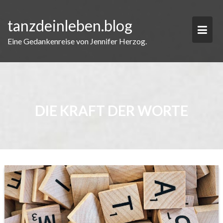
Skip
to
tanzdeinleben.blog
content
Eine Gedankenreise von Jennifer Herzog.
DIE KRAFT DER WORTE