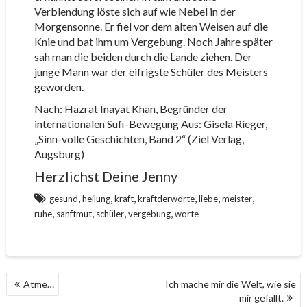
Verblendung löste sich auf wie Nebel in der
Morgensonne. Er fiel vor dem alten Weisen auf die
Knie und bat ihm um Vergebung. Noch Jahre später
sah man die beiden durch die Lande ziehen. Der
junge Mann war der eifrigste Schüler des Meisters
geworden.
Nach: Hazrat Inayat Khan, Begründer der
internationalen Sufi-Bewegung Aus: Gisela Rieger,
„Sinn-volle Geschichten, Band 2“ (Ziel Verlag,
Augsburg)
Herzlichst Deine Jenny
,
,
,
,
,
,
gesund
heilung
kraft
kraftderworte
liebe
meister
,
,
,
,
ruhe
sanftmut
schüler
vergebung
worte
BEITRAGS-
Atme…
Ich mache mir die Welt, wie sie
NAVIGATION
mir gefällt.