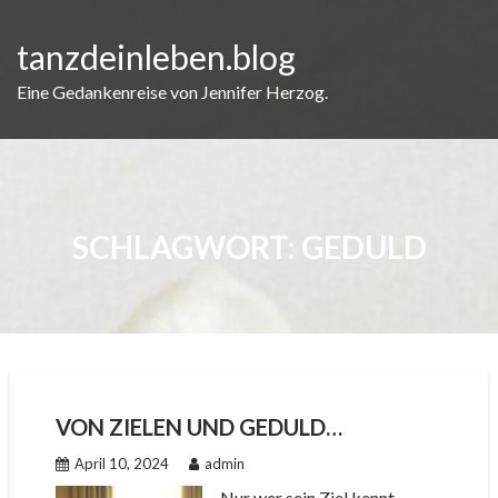
Skip
to
tanzdeinleben.blog
content
Eine Gedankenreise von Jennifer Herzog.
SCHLAGWORT:
GEDULD
VON ZIELEN UND GEDULD…
April 10, 2024
admin
„Nur wer sein Ziel kennt,