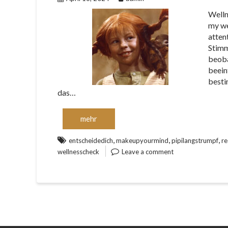
Welln
my we
atten
Stimm
beoba
beein
besti
das…
mehr
,
,
,
entscheidedich
makeupyourmind
pipilangstrumpf
re
wellnesscheck
Leave a comment