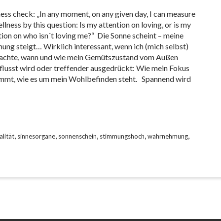
ess check: „In any moment, on any given day, I can measure
llness by this question: Is my attention on loving, or is my
tion on who isn´t loving me?“ Die Sonne scheint – meine
ung steigt… Wirklich interessant, wenn ich (mich selbst)
chte, wann und wie mein Gemütszustand vom Außen
flusst wird oder treffender ausgedrückt: Wie mein Fokus
mmt, wie es um mein Wohlbefinden steht. Spannend wird
,
,
,
,
,
alität
sinnesorgane
sonnenschein
stimmungshoch
wahrnehmung