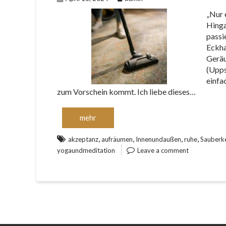
„Nur 
Hinga
passie
Eckha
Geräu
(Upps
einfa
zum Vorschein kommt. Ich liebe dieses…
mehr
,
,
,
,
akzeptanz
aufräumen
Innenundaußen
ruhe
Sauberke
yogaundmeditation
Leave a comment