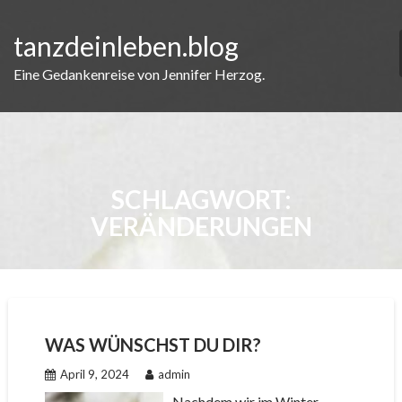
Skip
to
tanzdeinleben.blog
content
Eine Gedankenreise von Jennifer Herzog.
SCHLAGWORT:
VERÄNDERUNGEN
WAS WÜNSCHST DU DIR?
April 9, 2024
admin
Nachdem wir im Winter