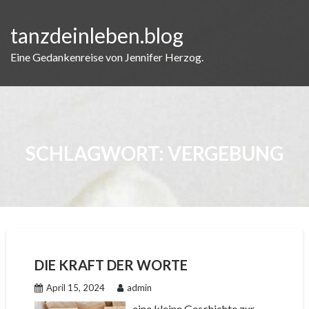
Skip
to
tanzdeinleben.blog
content
Eine Gedankenreise von Jennifer Herzog.
SCHLAGWORT:
VERGEBUNG
DIE KRAFT DER WORTE
April 15, 2024
admin
eine kleine Geschichte zur