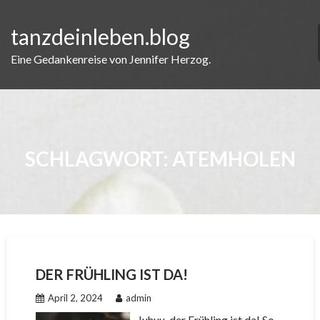
Skip
to
tanzdeinleben.blog
content
Eine Gedankenreise von Jennifer Herzog.
SCHLAGWORT:
ATEMHOLEN
DER FRÜHLING IST DA!
April 2, 2024
admin
Juhuu, der Frühling ist da! So