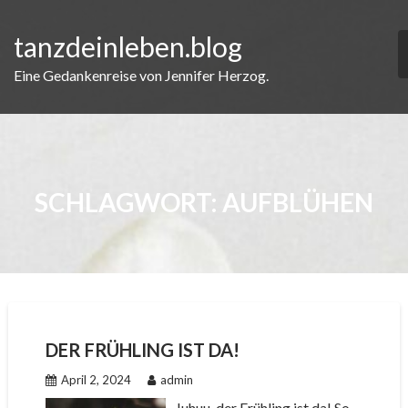
Skip
to
tanzdeinleben.blog
content
Eine Gedankenreise von Jennifer Herzog.
SCHLAGWORT:
AUFBLÜHEN
DER FRÜHLING IST DA!
April 2, 2024
admin
Juhuu, der Frühling ist da! So